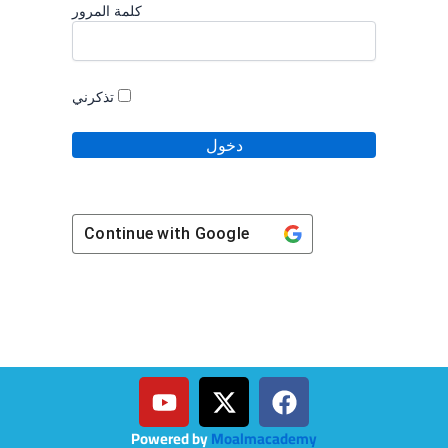
كلمة المرور
تذكرني
Continue with
Google
Y
X
F
o
-
a
u
t
c
Powered by
Moalmacademy