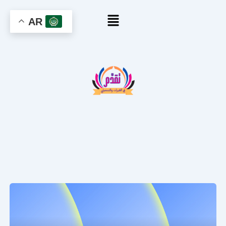
خطي
القائمة
لى
AR
لمحتوى