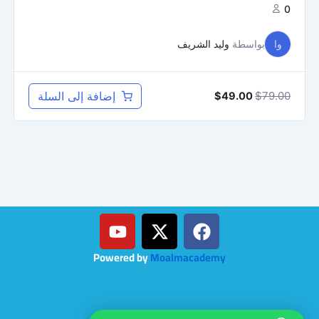
0
وا
بواسطة
وليد الشريف
79.00
$
إضافة إلى السلة
$
49.00
Y
o
u
Powered by
Moalmacademy
t
u
b