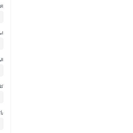
ال
اس
ال
كل
تأ