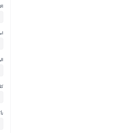
ال
اس
ال
كل
تأ