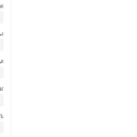
ال
اس
ال
كل
تأ